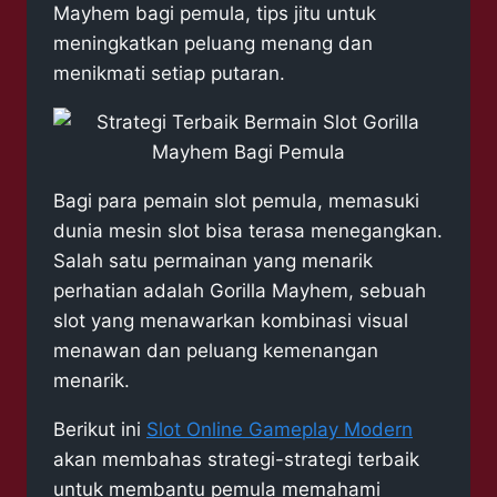
Mayhem bagi pemula, tips jitu untuk
meningkatkan peluang menang dan
menikmati setiap putaran.
Bagi para pemain slot pemula, memasuki
dunia mesin slot bisa terasa menegangkan.
Salah satu permainan yang menarik
perhatian adalah Gorilla Mayhem, sebuah
slot yang menawarkan kombinasi visual
menawan dan peluang kemenangan
menarik.
Berikut ini
Slot Online Gameplay Modern
akan membahas strategi-strategi terbaik
untuk membantu pemula memahami