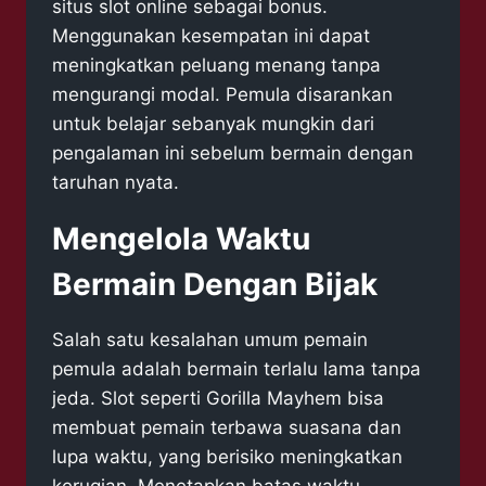
situs slot online sebagai bonus.
Menggunakan kesempatan ini dapat
meningkatkan peluang menang tanpa
mengurangi modal. Pemula disarankan
untuk belajar sebanyak mungkin dari
pengalaman ini sebelum bermain dengan
taruhan nyata.
Mengelola Waktu
Bermain Dengan Bijak
Salah satu kesalahan umum pemain
pemula adalah bermain terlalu lama tanpa
jeda. Slot seperti Gorilla Mayhem bisa
membuat pemain terbawa suasana dan
lupa waktu, yang berisiko meningkatkan