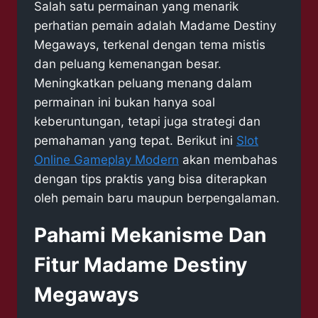
Salah satu permainan yang menarik
perhatian pemain adalah Madame Destiny
Megaways, terkenal dengan tema mistis
dan peluang kemenangan besar.
Meningkatkan peluang menang dalam
permainan ini bukan hanya soal
keberuntungan, tetapi juga strategi dan
pemahaman yang tepat. Berikut ini
Slot
Online Gameplay Modern
akan membahas
dengan tips praktis yang bisa diterapkan
oleh pemain baru maupun berpengalaman.
Pahami Mekanisme Dan
Fitur Madame Destiny
Megaways