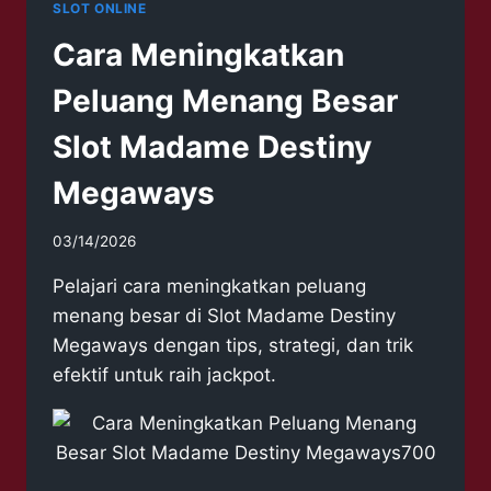
SLOT ONLINE
Cara Meningkatkan
Peluang Menang Besar
Slot Madame Destiny
Megaways
03/14/2026
Pelajari cara meningkatkan peluang
menang besar di Slot Madame Destiny
Megaways dengan tips, strategi, dan trik
efektif untuk raih jackpot.