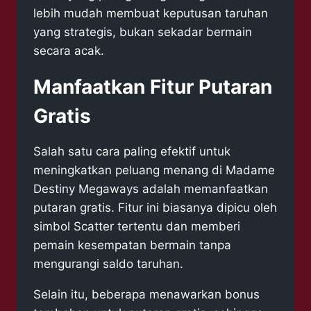
lebih mudah membuat keputusan taruhan
yang strategis, bukan sekadar bermain
secara acak.
Manfaatkan Fitur Putaran
Gratis
Salah satu cara paling efektif untuk
meningkatkan peluang menang di Madame
Destiny Megaways adalah memanfaatkan
putaran gratis. Fitur ini biasanya dipicu oleh
simbol Scatter tertentu dan memberi
pemain kesempatan bermain tanpa
mengurangi saldo taruhan.
Selain itu, beberapa menawarkan bonus