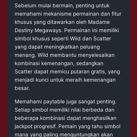
Sebelum mulai bermain, penting untuk
memahami mekanisme permainan dan fitur
khusus yang ditawarkan oleh Madame
Destiny Megaways. Permainan ini memiliki
simbol khusus seperti Wild dan Scatter
yang dapat meningkatkan peluang
menang. Wild membantu menyelesaikan
kombinasi kemenangan, sedangkan
Scatter dapat memicu putaran gratis, yang
menjadi kunci untuk meraih kemenangan
besar.
Memahami paytable juga sangat penting.
Setiap simbol memiliki nilai berbeda dan
beberapa kombinasi dapat menghasilkan
jackpot progresif. Pemain yang tahu simbol
mana yang paling menguntungkan akan