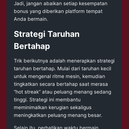
Jadi, jangan abaikan setiap kesempatan
bonus yang diberikan platform tempat
Anda bermain.
Strategi Taruhan
Bertahap
Trik berikutnya adalah menerapkan strategi
taruhan bertahap. Mulai dari taruhan kecil
untuk mengenal ritme mesin, kemudian
tingkatkan secara bertahap saat merasa
“hot streak” atau peluang menang sedang
tinggi. Strategi ini membantu
meminimalkan kerugian sekaligus
meningkatkan peluang menang besar.
Selain itu, perhatikan waktu bermain.