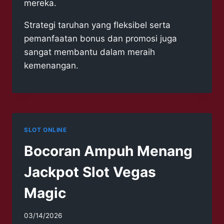
mereka.
Strategi taruhan yang fleksibel serta
pemanfaatan bonus dan promosi juga
sangat membantu dalam meraih
kemenangan.
SLOT ONLINE
Bocoran Ampuh Menang
Jackpot Slot Vegas
Magic
03/14/2026