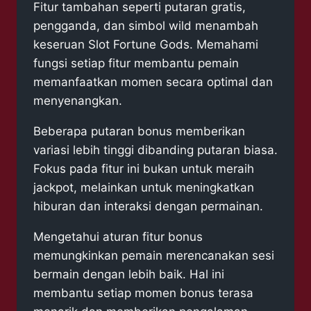
Fitur tambahan seperti putaran gratis,
pengganda, dan simbol wild menambah
keseruan Slot Fortune Gods. Memahami
fungsi setiap fitur membantu pemain
memanfaatkan momen secara optimal dan
menyenangkan.
Beberapa putaran bonus memberikan
variasi lebih tinggi dibanding putaran biasa.
Fokus pada fitur ini bukan untuk meraih
jackpot, melainkan untuk meningkatkan
hiburan dan interaksi dengan permainan.
Mengetahui aturan fitur bonus
memungkinkan pemain merencanakan sesi
bermain dengan lebih baik. Hal ini
membantu setiap momen bonus terasa