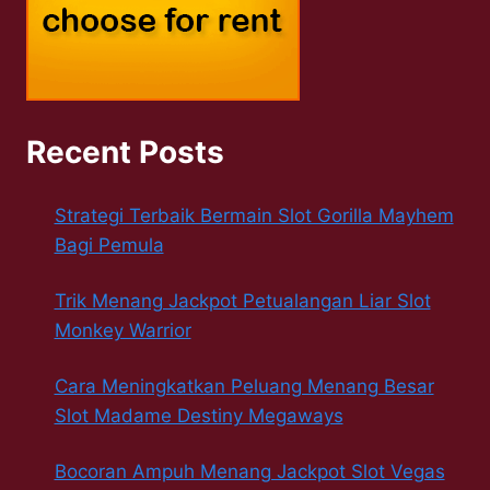
Recent Posts
Strategi Terbaik Bermain Slot Gorilla Mayhem
Bagi Pemula
Trik Menang Jackpot Petualangan Liar Slot
Monkey Warrior
Cara Meningkatkan Peluang Menang Besar
Slot Madame Destiny Megaways
Bocoran Ampuh Menang Jackpot Slot Vegas