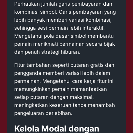
Perhatikan jumlah garis pembayaran dan
kombinasi simbol. Garis pembayaran yang
lebih banyak memberi variasi kombinasi,
sehingga sesi bermain lebih interaktif.
Mengetahui pola dasar simbol membantu
pemain menikmati permainan secara bijak
dan penuh strategi hiburan.
Fitur tambahan seperti putaran gratis dan
pengganda memberi variasi lebih dalam
permainan. Mengetahui cara kerja fitur ini
memungkinkan pemain memanfaatkan
setiap putaran dengan maksimal,
meningkatkan keseruan tanpa menambah
pengeluaran berlebihan.
Kelola Modal dengan