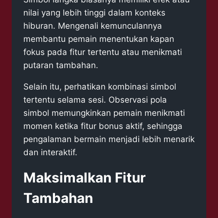
nilai yang lebih tinggi dalam konteks
hiburan. Mengenali kemunculannya
membantu pemain menentukan kapan
fokus pada fitur tertentu atau menikmati
putaran tambahan.
Selain itu, perhatikan kombinasi simbol
tertentu selama sesi. Observasi pola
simbol memungkinkan pemain menikmati
momen ketika fitur bonus aktif, sehingga
pengalaman bermain menjadi lebih menarik
dan interaktif.
Maksimalkan Fitur
Tambahan