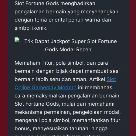
Slot Fortune Gods menghadirkan
pengalaman bermain yang menyenangkan
dengan tema oriental penuh warna dan
simbol ikonik.
Memahami fitur, pola simbol, dan cara
bermain dengan bijak dapat membuat sesi
bermain lebih seru dan aman. Artikel
Slot
Online Gameplay Modern
ini membahas
cara memaksimalkan pengalaman bermain
Slot Fortune Gods, mulai dari memahami
mekanisme permainan, pengelolaan modal,
mengenali pola simbol, memanfaatkan fitur
bonus, menyesuaikan taruhan, hingga