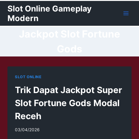
Skip
Slot Online Gameplay
to
Modern
content
Jackpot Slot Fortune
Gods
SLOT ONLINE
Trik Dapat Jackpot Super
Slot Fortune Gods Modal
Receh
03/04/2026