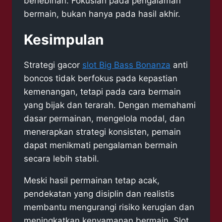
berlebihan. Fokuslah pada pengalaman
bermain, bukan hanya pada hasil akhir.
Kesimpulan
Strategi gacor
slot
Big Bass Bonanza
anti
boncos tidak berfokus pada kepastian
kemenangan, tetapi pada cara bermain
yang bijak dan terarah. Dengan memahami
dasar permainan, mengelola modal, dan
menerapkan strategi konsisten, pemain
dapat menikmati pengalaman bermain
secara lebih stabil.
Meski hasil permainan tetap acak,
pendekatan yang disiplin dan realistis
membantu mengurangi risiko kerugian dan
meningkatkan kenyamanan bermain. Slot