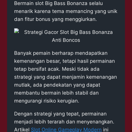
Bermain slot
Big Bass Bonanza
selalu
menarik karena tema memancing yang unik
dan fitur bonus yang menggiurkan.
Banyak pemain berharap mendapatkan
kemenangan besar, tetapi hasil permainan
tetap bersifat acak. Meski tidak ada
strategi yang dapat menjamin kemenangan
mutlak, ada pendekatan yang dapat
membantu bermain lebih stabil dan
mengurangi risiko kerugian.
Dengan strategi yang tepat, permainan
menjadi lebih terarah dan menyenangkan.
Artikel
Slot Online Gameplay Modern
ini