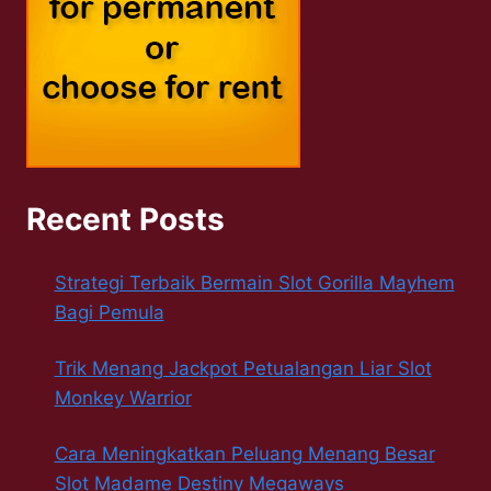
Recent Posts
Strategi Terbaik Bermain Slot Gorilla Mayhem
Bagi Pemula
Trik Menang Jackpot Petualangan Liar Slot
Monkey Warrior
Cara Meningkatkan Peluang Menang Besar
Slot Madame Destiny Megaways