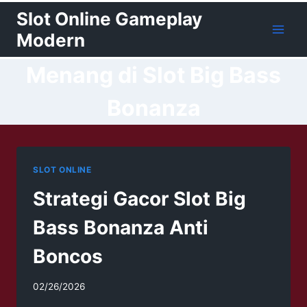
Skip
Slot Online Gameplay
to
Modern
content
Menang di Slot Big Bass
Bonanza
SLOT ONLINE
Strategi Gacor Slot Big
Bass Bonanza Anti
Boncos
02/26/2026