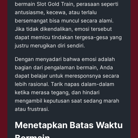
bermain Slot Gold Train, perasaan seperti
antusiasme, kecewa, atau terlalu
bersemangat bisa muncul secara alami.
Jika tidak dikendalikan, emosi tersebut
dapat memicu tindakan tergesa-gesa yang
justru merugikan diri sendiri.
Dengan menyadari bahwa emosi adalah
bagian dari pengalaman bermain, Anda
dapat belajar untuk meresponsnya secara
lebih rasional. Tarik napas dalam-dalam
ketika merasa tegang, dan hindari
mengambil keputusan saat sedang marah
atau frustrasi.
Menetapkan Batas Waktu