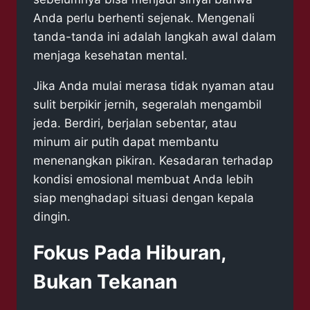
Anda perlu berhenti sejenak. Mengenali
tanda-tanda ini adalah langkah awal dalam
menjaga kesehatan mental.
Jika Anda mulai merasa tidak nyaman atau
sulit berpikir jernih, segeralah mengambil
jeda. Berdiri, berjalan sebentar, atau
minum air putih dapat membantu
menenangkan pikiran. Kesadaran terhadap
kondisi emosional membuat Anda lebih
siap menghadapi situasi dengan kepala
dingin.
Fokus Pada Hiburan,
Bukan Tekanan