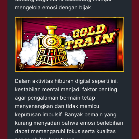
mengelola emosi dengan bijak.
Dalam aktivitas hiburan digital seperti ini,
kestabilan mental menjadi faktor penting
agar pengalaman bermain tetap
menyenangkan dan tidak memicu
keputusan impulsif. Banyak pemain yang
kurang menyadari bahwa emosi berlebihan
dapat memengaruhi fokus serta kualitas