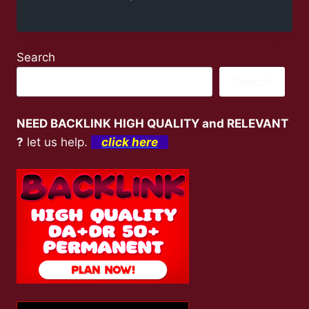
Search
Search
NEED BACKLINK HIGH QUALITY and RELEVANT
?
let us help.
click here