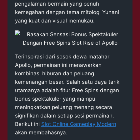
pengalaman bermain yang penuh
kemegahan dengan tema mitologi Yunani
yang kuat dan visual memukau.
Terinspirasi dari sosok dewa matahari
Apollo, permainan ini menawarkan
kombinasi hiburan dan peluang
kemenangan besar. Salah satu daya tarik
utamanya adalah fitur Free Spins dengan
bonus spektakuler yang mampu
meningkatkan peluang menang secara
signifikan dalam setiap sesi permainan.
Berikut ini
Slot Online Gameplay Modern
akan membahasnya.