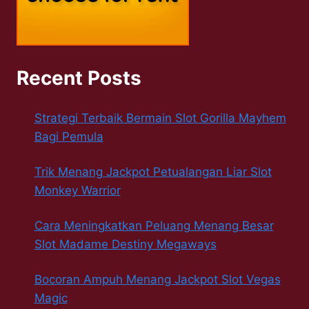
Recent Posts
Strategi Terbaik Bermain Slot Gorilla Mayhem
Bagi Pemula
Trik Menang Jackpot Petualangan Liar Slot
Monkey Warrior
Cara Meningkatkan Peluang Menang Besar
Slot Madame Destiny Megaways
Bocoran Ampuh Menang Jackpot Slot Vegas
Magic