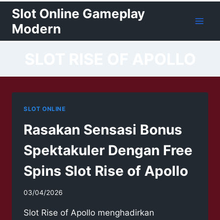
Skip
Slot Online Gameplay
to
Modern
content
SLOT RISE OF APOLLO
SLOT ONLINE
Rasakan Sensasi Bonus
Spektakuler Dengan Free
Spins Slot Rise of Apollo
03/04/2026
Slot Rise of Apollo menghadirkan