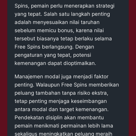
Spins, pemain perlu menerapkan strategi
yang tepat. Salah satu langkah penting
adalah menyesuaikan nilai taruhan
sebelum memicu bonus, karena nilai
tersebut biasanya tetap berlaku selama
Free Spins berlangsung. Dengan
pengaturan yang tepat, potensi
kemenangan dapat dioptimalkan.
Manajemen modal juga menjadi faktor
penting. Walaupun Free Spins memberikan
peluang tambahan tanpa risiko ekstra,
tetap penting menjaga keseimbangan
antara modal dan target kemenangan.
Pendekatan disiplin akan membantu
pemain menikmati permainan lebih lama
sekaligus meningkatkan peluang meraih