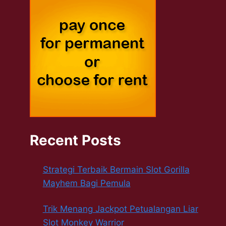
Recent Posts
Strategi Terbaik Bermain Slot Gorilla
Mayhem Bagi Pemula
Trik Menang Jackpot Petualangan Liar
Slot Monkey Warrior