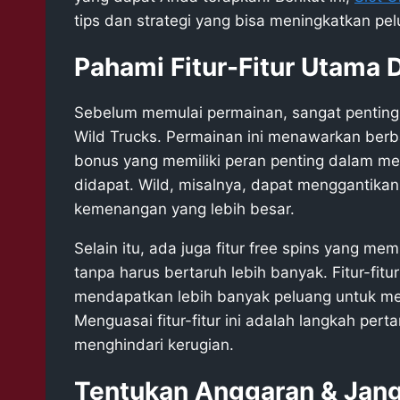
tips dan strategi yang bisa meningkatkan pe
Pahami Fitur-Fitur Utama 
Sebelum memulai permainan, sangat penting 
Wild Trucks. Permainan ini menawarkan berba
bonus yang memiliki peran penting dalam m
didapat. Wild, misalnya, dapat menggantika
kemenangan yang lebih besar.
Selain itu, ada juga fitur free spins yang 
tanpa harus bertaruh lebih banyak. Fitur-fi
mendapatkan lebih banyak peluang untuk m
Menguasai fitur-fitur ini adalah langkah per
menghindari kerugian.
Tentukan Anggaran & Jang