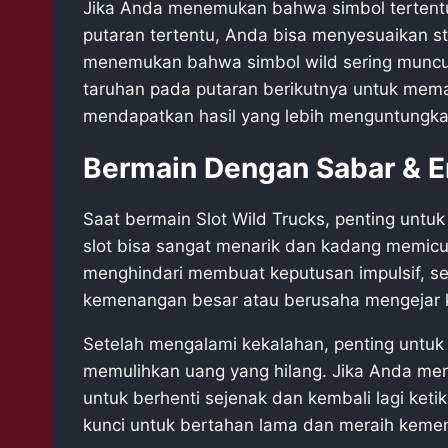
Jika Anda menemukan bahwa simbol tertentu, 
putaran tertentu, Anda bisa menyesuaikan st
menemukan bahwa simbol wild sering muncul
taruhan pada putaran berikutnya untuk mema
mendapatkan hasil yang lebih menguntungka
Bermain Dengan Sabar & E
Saat bermain Slot Wild Trucks, penting untu
slot bisa sangat menarik dan kadang memic
menghindari membuat keputusan impulsif, sep
kemenangan besar atau berusaha mengejar k
Setelah mengalami kekalahan, penting untuk 
memulihkan uang yang hilang. Jika Anda mer
untuk berhenti sejenak dan kembali lagi keti
kunci untuk bertahan lama dan meraih keme