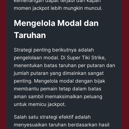
kemenangan dapat terjadi dan kapan
momen jackpot lebih mungkin muncul.
Mengelola Modal dan
Taruhan
Strategi penting berikutnya adalah
pengelolaan modal. Di Super Tiki Strike,
menentukan batas taruhan per putaran dan
jumlah putaran yang dimainkan sangat
penting. Mengelola modal dengan bijak
membantu pemain tetap dalam batas
aman sambil memaksimalkan peluang
untuk memicu jackpot.
Salah satu strategi efektif adalah
menyesuaikan taruhan berdasarkan hasil