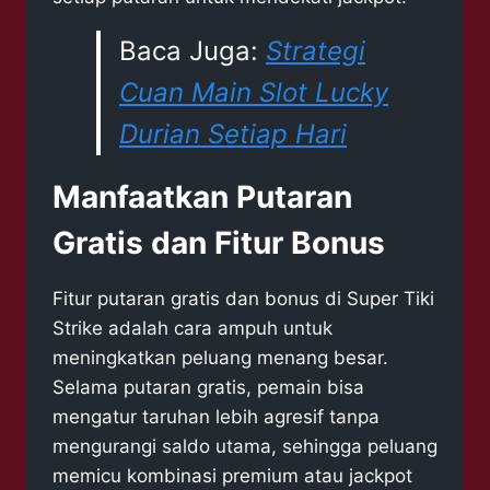
Baca Juga:
Strategi
Cuan Main Slot Lucky
Durian Setiap Hari
Manfaatkan Putaran
Gratis dan Fitur Bonus
Fitur putaran gratis dan bonus di Super Tiki
Strike adalah cara ampuh untuk
meningkatkan peluang menang besar.
Selama putaran gratis, pemain bisa
mengatur taruhan lebih agresif tanpa
mengurangi saldo utama, sehingga peluang
memicu kombinasi premium atau jackpot