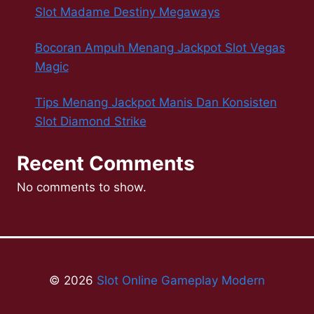
Slot Madame Destiny Megaways
Bocoran Ampuh Menang Jackpot Slot Vegas
Magic
Tips Menang Jackpot Manis Dan Konsisten
Slot Diamond Strike
Recent Comments
No comments to show.
© 2026
Slot Online Gameplay Modern