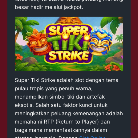
besar hadir melalui jackpot.
Super Tiki Strike adalah slot dengan tema
pulau tropis yang penuh warna,
menampilkan simbol tiki dan artefak
eksotis. Salah satu faktor kunci untuk
meningkatkan peluang kemenangan adalah
memahami RTP (Return to Player) dan
bagaimana memanfaatkannya dalam